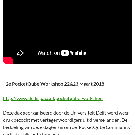
* 2e PocketQube Workshop 22&23 Maart 2018
http://www.delfispace.nl/pocketqube-workshop
Deze dag georganiseerd door de Universiteit Delft werd weer
druk bezocht met vertegenwoordigers uit diverse landen. De
bedoeling van deze dag(en) is om de ‘PocketQube Community’
nader tot elkaar te brengen.