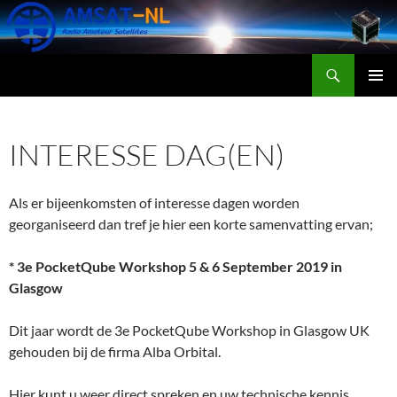
Search
AMSAT-NL
SKIP
PRIMAR
TO
MENU
CONTENT
INTERESSE DAG(EN)
Als er bijeenkomsten of interesse dagen worden
georganiseerd dan tref je hier een korte samenvatting ervan;
* 3e PocketQube Workshop 5 & 6 September 2019 in
Glasgow
Dit jaar wordt de 3e PocketQube Workshop in Glasgow UK
gehouden bij de firma Alba Orbital.
Hier kunt u weer direct spreken en uw technische kennis