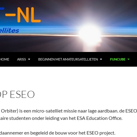
SKIP TO CONTENT
HOME
ARISS
BEGINNEN MET AMATEURSATELLIETEN
FUNCUBE
P ESEO
rbiter) is een micro-satelliet missie naar lage aardbaan. de ESEO
aire studenten onder leiding van het ESA Education Office.
ofdaannemer en begeleid de bouw voor het ESEO project.